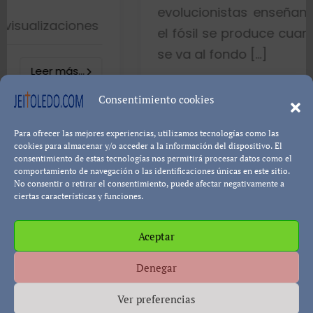
evolucionistas enseñan con gráficos
es
el fósil se produce cuando el pez mue
se va al fondo […]
8402 visualizacio
Consentimiento cookies
Para ofrecer las mejores experiencias, utilizamos tecnologías como las
Leer más.
Pablo Blanco
cookies para almacenar y/o acceder a la información del dispositivo. El
consentimiento de estas tecnologías nos permitirá procesar datos como el
comportamiento de navegación o las identificaciones únicas en este sitio.
No consentir o retirar el consentimiento, puede afectar negativamente a
ciertas características y funciones.
Aceptar
Política de cookies
Política de Privacidad
Descargo de
Denegar
Responsabilidad
Ver preferencias