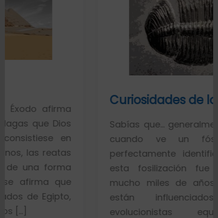
Curiosidades de los fósiles
rma
ios
Sabías que… generalmente toda la g
 en
cuando ve un fósil de un 
tas
perfectamente identificado piensa
rma
esta fosilización fue un proces
que
mucho miles de años. Esto es po
to,
están influenciados por id
evolucionistas equivocadas. 