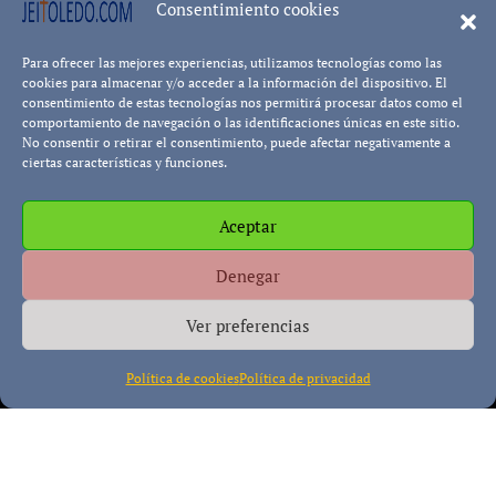
Consentimiento cookies
Para ofrecer las mejores experiencias, utilizamos tecnologías como las
Leer más...
Pablo Blanco
cookies para almacenar y/o acceder a la información del dispositivo. El
consentimiento de estas tecnologías nos permitirá procesar datos como el
comportamiento de navegación o las identificaciones únicas en este sitio.
No consentir o retirar el consentimiento, puede afectar negativamente a
ciertas características y funciones.
Aceptar
Política de cookies
Política de Privacidad
Descargo de
Denegar
Responsabilidad
Ver preferencias
Política de cookies
Política de privacidad
Copyright © All rights reserved
|
Paper News
por
Themeansar
.