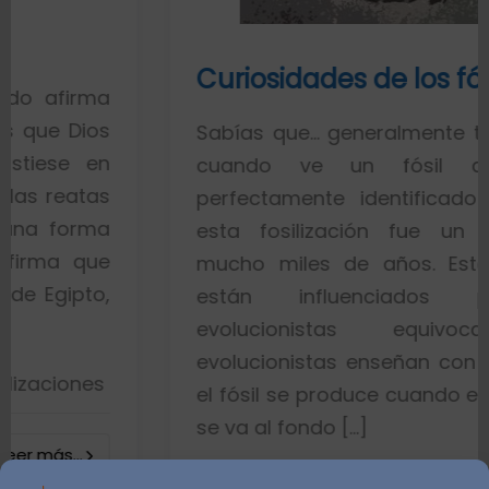
Curiosidades de los fósiles
a
s
Sabías que… generalmente toda la gen
n
cuando ve un fósil de un pe
s
perfectamente identificado piensa q
a
esta fosilización fue un proceso 
e
mucho miles de años. Esto es porq
,
están influenciados por ide
evolucionistas equivocadas. L
evolucionistas enseñan con gráficos q
el fósil se produce cuando el pez muere
se va al fondo […]
8402 visualizacione