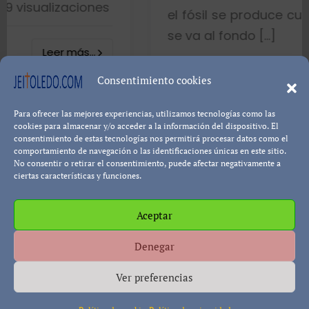
nes
el fósil se produce cuando el pez mu
se va al fondo […]
.
8402 visualizaci
Consentimiento cookies
Para ofrecer las mejores experiencias, utilizamos tecnologías como las
Leer más
Pablo Blanco
cookies para almacenar y/o acceder a la información del dispositivo. El
consentimiento de estas tecnologías nos permitirá procesar datos como el
comportamiento de navegación o las identificaciones únicas en este sitio.
No consentir o retirar el consentimiento, puede afectar negativamente a
ciertas características y funciones.
Aceptar
Política de cookies
Política de Privacidad
Descargo de
Denegar
Responsabilidad
Ver preferencias