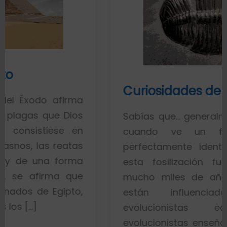
Curiosidades de los fósiles
irma
Dios
Sabías que… generalmente toda la 
e en
cuando ve un fósil de un
atas
perfectamente identificado piens
orma
esta fosilización fue un proces
 que
mucho miles de años. Esto es po
pto,
están influenciados por i
evolucionistas equivocadas.
evolucionistas enseñan con gráfico