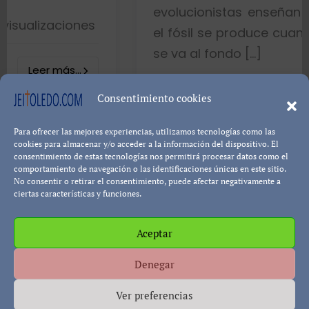
evolucionistas enseñan con gráficos
es
el fósil se produce cuando el pez mue
se va al fondo […]
8402 visualizacio
Consentimiento cookies
Para ofrecer las mejores experiencias, utilizamos tecnologías como las
Leer más..
Pablo Blanco
cookies para almacenar y/o acceder a la información del dispositivo. El
consentimiento de estas tecnologías nos permitirá procesar datos como el
comportamiento de navegación o las identificaciones únicas en este sitio.
No consentir o retirar el consentimiento, puede afectar negativamente a
ciertas características y funciones.
Aceptar
Política de cookies
Política de Privacidad
Descargo de
Denegar
Responsabilidad
Ver preferencias