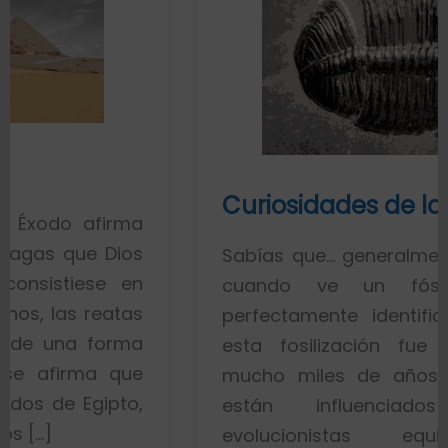
Curiosidades de los fósiles
rma
ios
Sabías que… generalmente toda la g
en
cuando ve un fósil de un 
tas
perfectamente identificado piensa
ma
esta fosilización fue un proceso
ue
mucho miles de años. Esto es por
to,
están influenciados por id
evolucionistas equivocadas. 