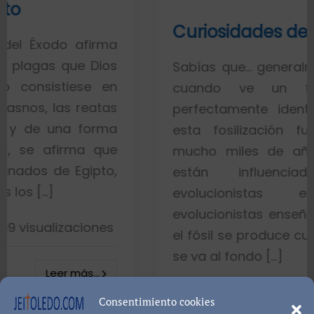
Curiosidades de los fósiles
irma
Dios
Sabías que… generalmente toda la 
e en
cuando ve un fósil de un
eatas
perfectamente identificado piens
orma
esta fosilización fue un proce
 que
mucho miles de años. Esto es p
pto,
están influenciados por i
evolucionistas equivocadas
evolucionistas enseñan con gráfic
ones
el fósil se produce cuando el pez m
se va al fondo […]
..
8402 visualizac
Consentimiento cookies