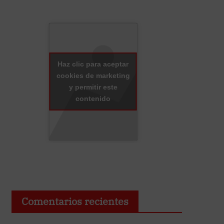
Haz clic para aceptar
cookies de marketing
y permitir este
contenido
Comentarios recientes
Ciri Cereceda
en
Al son del engaño
Pablo
en
En defensa de los conspiranoicos