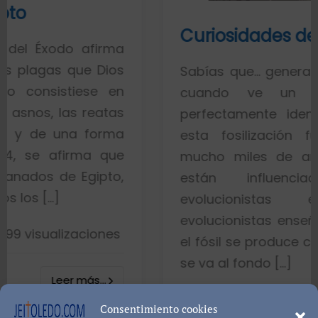
Curiosidades de los fósiles
firma
 Dios
Sabías que… generalmente toda la
se en
cuando ve un fósil de un
eatas
perfectamente identificado pien
forma
esta fosilización fue un proce
a que
mucho miles de años. Esto es p
ipto,
están influenciados por 
evolucionistas equivocadas
evolucionistas enseñan con gráfic
ones
el fósil se produce cuando el pez m
se va al fondo […]
...
8402 visualiza
Consentimiento cookies