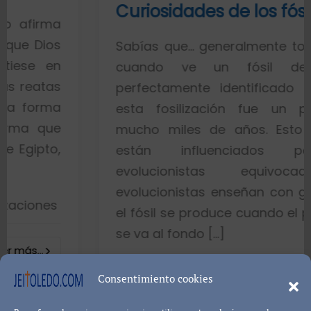
Curiosidades de los fósiles
Sabías que… generalmente toda la gent
cuando ve un fósil de un pe
perfectamente identificado piensa qu
esta fosilización fue un proceso d
mucho miles de años. Esto es porqu
están influenciados por idea
evolucionistas equivocadas. Lo
evolucionistas enseñan con gráficos qu
el fósil se produce cuando el pez muere 
se va al fondo […]
8402 visualizacione
Consentimiento cookies