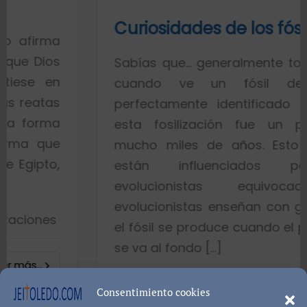
Curiosidades de los fósiles
Sabías que… generalmente toda la gent
cuando ve un fósil de un pe
perfectamente identificado piensa qu
esta fosilización fue un proceso d
mucho miles de años. Esto es porqu
están influenciados por idea
evolucionistas equivocadas. Lo
evolucionistas enseñan con gráficos q
el fósil se produce cuando el pez muere
se va al fondo […]
8402 visualizacione
Consentimiento cookies