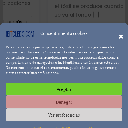
s
el fósil se produce cuando el pez muer
se va al fondo […]
8402 visualizacion
Consentimiento cookies
Para ofrecer las mejores experiencias, utilizamos tecnologías como las
Leer más...
Pablo Blanco
cookies para almacenar y/o acceder a la información del dispositivo. El
consentimiento de estas tecnologías nos permitirá procesar datos como el
comportamiento de navegación o las identificaciones únicas en este sitio.
No consentir o retirar el consentimiento, puede afectar negativamente a
ciertas características y funciones.
Aceptar
Política de cookies
Política de Privacidad
Descargo de
Denegar
Responsabilidad
Ver preferencias