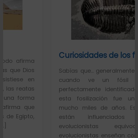
Curiosidades de los fósiles
a
s
Sabías que… generalmente toda la gen
n
cuando ve un fósil de un p
s
perfectamente identificado piensa q
a
esta fosilización fue un proceso 
e
mucho miles de años. Esto es porq
,
están influenciados por ide
evolucionistas equivocadas. L
evolucionistas enseñan con gráficos q