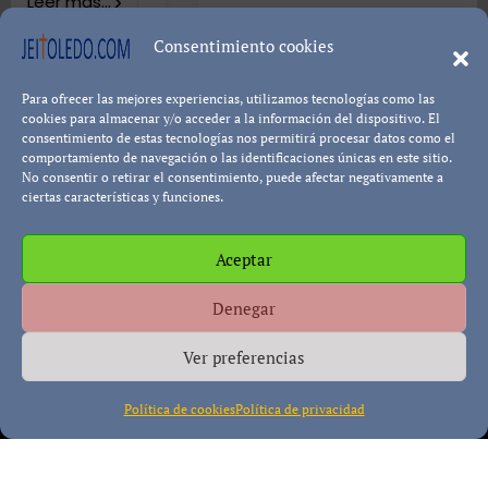
8402 visualizacio
Consentimiento cookies
Para ofrecer las mejores experiencias, utilizamos tecnologías como las
Leer más..
Pablo Blanco
cookies para almacenar y/o acceder a la información del dispositivo. El
consentimiento de estas tecnologías nos permitirá procesar datos como el
comportamiento de navegación o las identificaciones únicas en este sitio.
No consentir o retirar el consentimiento, puede afectar negativamente a
ciertas características y funciones.
Aceptar
Política de cookies
Política de Privacidad
Descargo de
Denegar
Responsabilidad
Ver preferencias
Política de cookies
Política de privacidad
Copyright © All rights reserved
|
Paper News
por
Themeansar
.