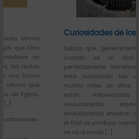
Curiosidades de los fósiles
ma
os
Sabías que… generalmente toda la ge
en
cuando ve un fósil de un 
tas
perfectamente identificado piensa 
ma
esta fosilización fue un proceso
ue
mucho miles de años. Esto es por
o,
están influenciados por id
evolucionistas equivocadas. 
evolucionistas enseñan con gráficos 
es
el fósil se produce cuando el pez mue
se va al fondo […]