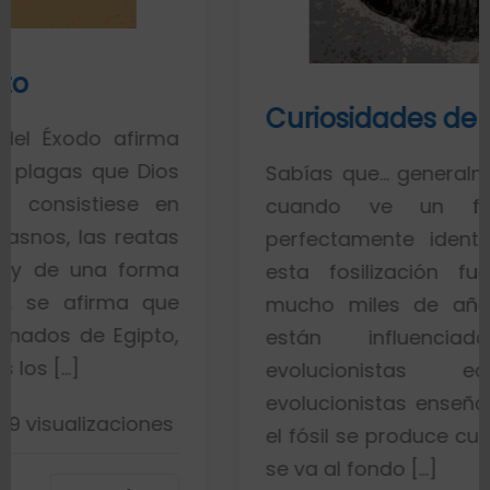
Curiosidades de los fósiles
firma
 Dios
Sabías que… generalmente toda la
e en
cuando ve un fósil de un
eatas
perfectamente identificado piens
orma
esta fosilización fue un proce
 que
mucho miles de años. Esto es p
ipto,
están influenciados por i
evolucionistas equivocadas
evolucionistas enseñan con gráfic
ones
el fósil se produce cuando el pez m
se va al fondo […]