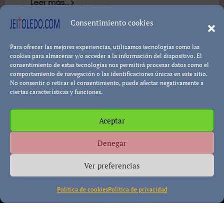
...
8402 visualizac
Consentimiento cookies
Para ofrecer las mejores experiencias, utilizamos tecnologías como las
Leer má
Pablo Blanco
cookies para almacenar y/o acceder a la información del dispositivo. El
consentimiento de estas tecnologías nos permitirá procesar datos como el
comportamiento de navegación o las identificaciones únicas en este sitio.
No consentir o retirar el consentimiento, puede afectar negativamente a
ciertas características y funciones.
Aceptar
Política de cookies
Política de Privacidad
Descargo de
Denegar
Responsabilidad
Ver preferencias
Política de cookies
Política de privacidad
Copyright © All rights reserved
|
Paper News
por
Themeansar
.