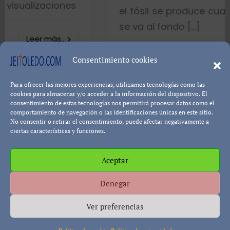
nes
el fósil se produce cuando el pez mu
se va al fondo […]
.
8402 visualizaci
Consentimiento cookies
Para ofrecer las mejores experiencias, utilizamos tecnologías como las
Leer más.
Pablo Blanco
cookies para almacenar y/o acceder a la información del dispositivo. El
consentimiento de estas tecnologías nos permitirá procesar datos como el
comportamiento de navegación o las identificaciones únicas en este sitio.
No consentir o retirar el consentimiento, puede afectar negativamente a
ciertas características y funciones.
Aceptar
Política de cookies
Política de Privacidad
Descargo de
Denegar
Responsabilidad
Ver preferencias