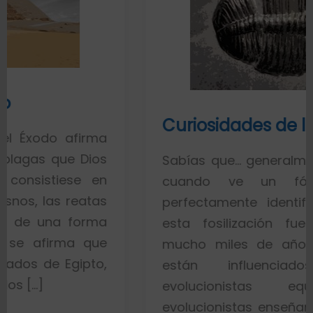
Curiosidades de los fósiles
rma
ios
Sabías que… generalmente toda la g
 en
cuando ve un fósil de un 
atas
perfectamente identificado piensa
rma
esta fosilización fue un proces
que
mucho miles de años. Esto es po
to,
están influenciados por id
evolucionistas equivocadas.
evolucionistas enseñan con gráficos