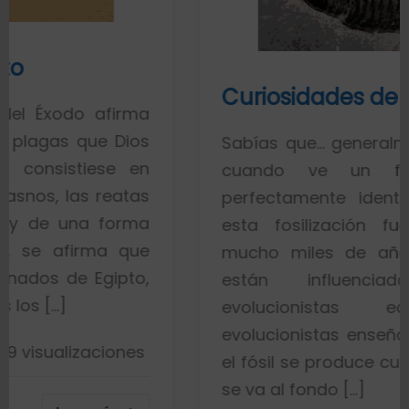
Curiosidades de los fósiles
firma
 Dios
Sabías que… generalmente toda la
e en
cuando ve un fósil de un
eatas
perfectamente identificado piens
orma
esta fosilización fue un proce
 que
mucho miles de años. Esto es p
ipto,
están influenciados por i
evolucionistas equivocadas
evolucionistas enseñan con gráfic
ones
el fósil se produce cuando el pez m
se va al fondo […]