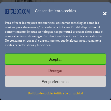
...
8402 visualizac
Consentimiento cookies
Leer má
Para ofrecer las mejores experiencias, utilizamos tecnologías como las
Pablo Blanco
cookies para almacenar y/o acceder a la información del dispositivo. El
consentimiento de estas tecnologías nos permitirá procesar datos como el
comportamiento de navegación o las identificaciones únicas en este sitio.
No consentir o retirar el consentimiento, puede afectar negativamente a
ciertas características y funciones.
Aceptar
Política de cookies
Política de Privacidad
Descargo de
Denegar
Responsabilidad
Ver preferencias
Política de cookies
Política de privacidad
Copyright © All rights reserved
|
Paper News
por
Themeansar
.