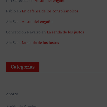
Ciri Cereceda
en
Al son del engaño
Pablo
en
En defensa de los conspiranoicos
Ala S.
en
Al son del engaño
Concepción Navarro
en
La senda de los justos
Ala S.
en
La senda de los justos
Categorías
Aborto
Acción de Gracias