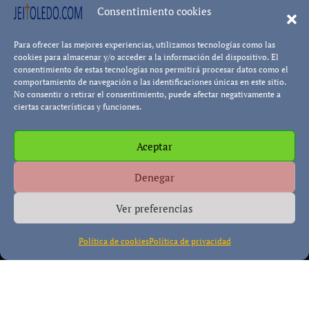
8402 visualizaci
Consentimiento cookies
Para ofrecer las mejores experiencias, utilizamos tecnologías como las
Leer más.
Pablo Blanco
cookies para almacenar y/o acceder a la información del dispositivo. El
consentimiento de estas tecnologías nos permitirá procesar datos como el
comportamiento de navegación o las identificaciones únicas en este sitio.
No consentir o retirar el consentimiento, puede afectar negativamente a
ciertas características y funciones.
Aceptar
Política de cookies
Política de Privacidad
Descargo de
Denegar
Responsabilidad
Ver preferencias
Política de cookies
Política de privacidad
Copyright © All rights reserved
|
Paper News
por
Themeansar
.