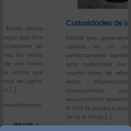
Curiosidades de los fósiles
rma
ios
Sabías que… generalmente toda la g
 en
cuando ve un fósil de un 
atas
perfectamente identificado piensa
rma
esta fosilización fue un proces
que
mucho miles de años. Esto es po
to,
están influenciados por id
evolucionistas equivocadas.
evolucionistas enseñan con gráficos
nes
el fósil se produce cuando el pez mu
se va al fondo […]
.