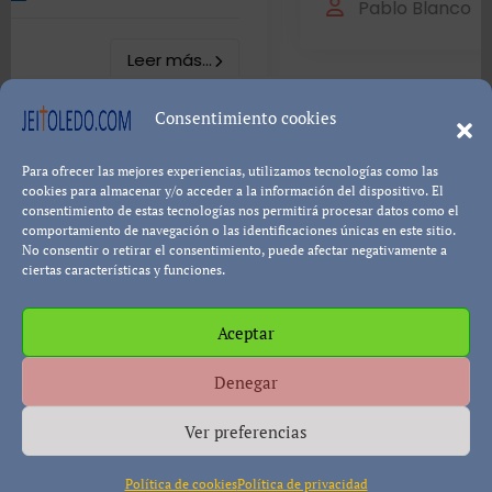
Leer
Pablo Blanco
ás...
Consentimiento cookies
Para ofrecer las mejores experiencias, utilizamos tecnologías como las
cookies para almacenar y/o acceder a la información del dispositivo. El
Política de cookies
Política de Privacidad
Descargo de
consentimiento de estas tecnologías nos permitirá procesar datos como el
Responsabilidad
comportamiento de navegación o las identificaciones únicas en este sitio.
No consentir o retirar el consentimiento, puede afectar negativamente a
ciertas características y funciones.
Copyright © All rights reserved
|
Paper News
por
Aceptar
Themeansar
.
Denegar
Ver preferencias
Política de cookies
Política de privacidad