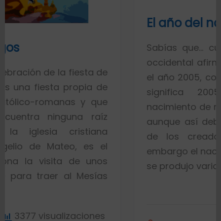
El año del nacimiento de 
Sabías que… cuando nuestro cal
occidental afirma que acaba de i
esta de
el año 2005, comúnmente se ace
opia de
significa 2005 años despu
s y que
nacimiento de nuestro señor Jesuc
a raíz
aunque así debía ser según la i
stiana
de los creadores del calendar
, es el
embargo el nacimiento de Jesús e
e unos
se produjo varios años antes. Vea
Mesías
2191 visuali
ciones