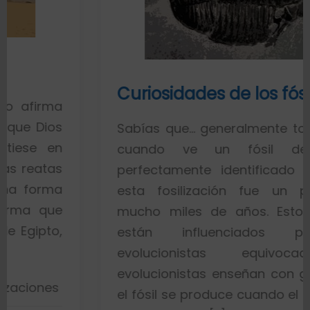
Curiosidades de los fósiles
a
s
Sabías que… generalmente toda la gen
n
cuando ve un fósil de un pe
s
perfectamente identificado piensa q
a
esta fosilización fue un proceso 
e
mucho miles de años. Esto es porq
,
están influenciados por idea
evolucionistas equivocadas. L
evolucionistas enseñan con gráficos q
el fósil se produce cuando el pez muere