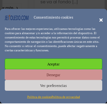
se va al fondo […]
8402 visualizacione
Consentimiento cookies
Para ofrecer las mejores experiencias, utilizamos tecnologías como las
Leer más...
Pablo Blanco
cookies para almacenar y/o acceder a la información del dispositivo. El
consentimiento de estas tecnologías nos permitirá procesar datos como el
comportamiento de navegación o las identificaciones únicas en este sitio.
No consentir o retirar el consentimiento, puede afectar negativamente a
ciertas características y funciones.
Aceptar
Política de cookies
Política de Privacidad
Descargo de
Denegar
Responsabilidad
Ver preferencias
Política de cookies
Política de privacidad
Copyright © All rights reserved
|
Paper News
por
Themeansar
.