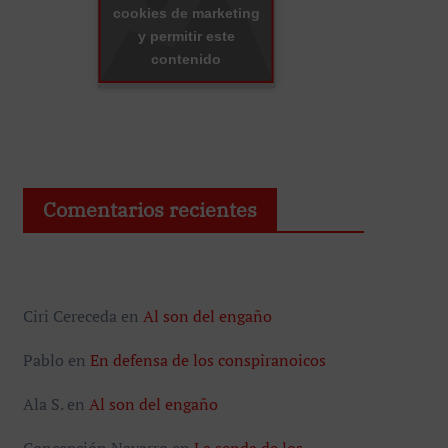
cookies de marketing
y permitir este
contenido
Comentarios recientes
Ciri Cereceda
en
Al son del engaño
Pablo
en
En defensa de los conspiranoicos
Ala S.
en
Al son del engaño
Concepción Navarro
en
La senda de los