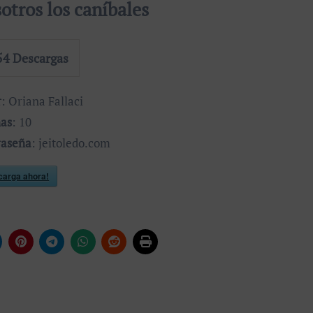
otros los caníbales
54
Descargas
r
: Oriana Fallaci
nas
: 10
raseña
: jeitoledo.com
carga ahora!