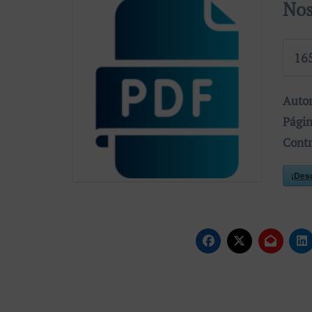
Nos
16
Auto
Pági
Cont
¡Des