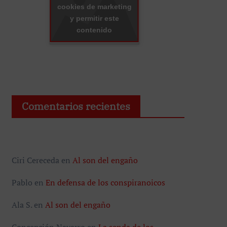
cookies de marketing
y permitir este
contenido
Comentarios recientes
Ciri Cereceda
en
Al son del engaño
Pablo
en
En defensa de los conspiranoicos
Ala S.
en
Al son del engaño
Concepción Navarro
en
La senda de los