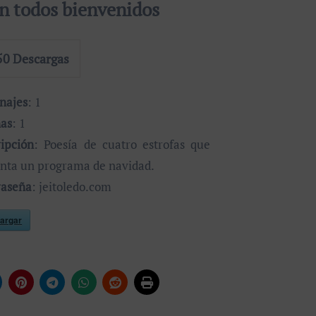
n todos bienvenidos
50
Descargas
onajes
: 1
nas
: 1
ipción
: Poesía de cuatro estrofas que
nta un programa de navidad.
raseña
: jeitoledo.com
argar