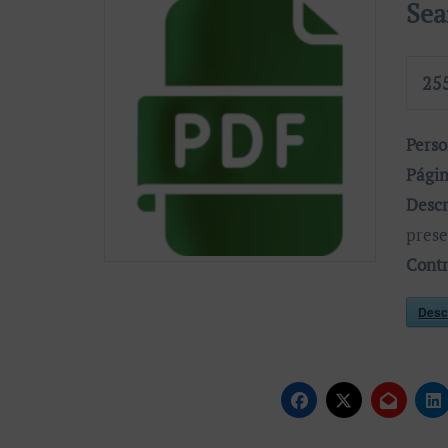
Sea
25
Pers
Pági
Descr
prese
Cont
Desc